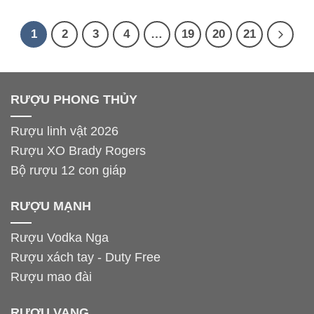
3LIT Chính Hãng Pháp
700ml – Quà Tết Bính
Ngọ 2026 Khai Vận
1
2
3
4
…
19
20
21
Thành Công, Đón Lộc
Phú Quý
RƯỢU PHONG THỦY
Rượu linh vật 2026
Rượu XO Brady Rogers
Bộ rượu 12 con giáp
RƯỢU MẠNH
Rượu Vodka Nga
Rượu xách tay - Duty Free
Rượu mao đài
RƯỢU VANG