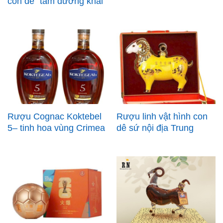
con dê “tam dương khai
thái” chào đón 2027
Rượu Cognac Koktebel
Rượu linh vật hình con
5– tinh hoa vùng Crimea
dê sứ nội địa Trung
Nga
1500ml