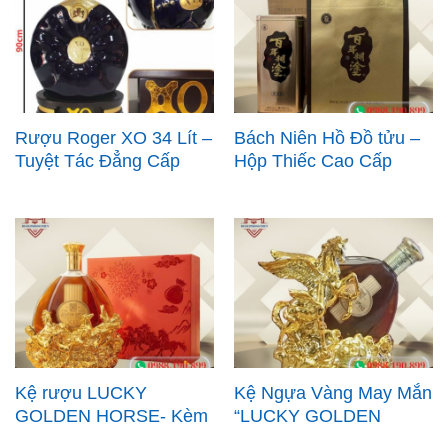
Rượu Roger XO 34 Lít –
Bách Niên Hồ Đồ tửu –
Tuyệt Tác Đẳng Cấp
Hộp Thiếc Cao Cấp
Dành Cho Giới Thượng
450ml
Lưu
Kệ rượu LUCKY
Kệ Ngựa Vàng May Mắn
GOLDEN HORSE- Kèm
“LUCKY GOLDEN
Rượu Janus XO D’Or
HORSE” kèm rượu XO