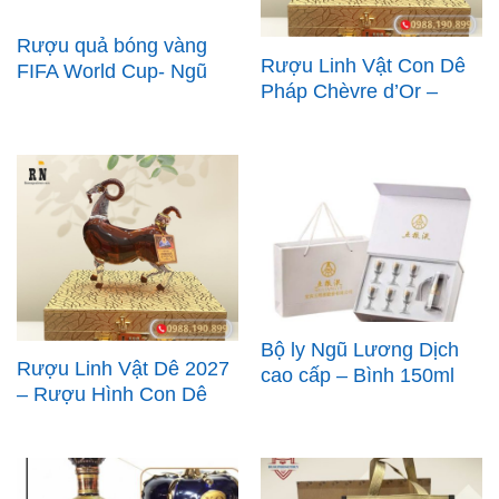
Rượu quả bóng vàng
Rượu Linh Vật Con Dê
FIFA World Cup- Ngũ
Pháp Chèvre d’Or –
lương Dịch Wuliangye
rượu linh vật cao cấp
chính hãng
2027
Bộ ly Ngũ Lương Dịch
Rượu Linh Vật Dê 2027
cao cấp – Bình 150ml
– Rượu Hình Con Dê
kèm 6 ly
Cao Cấp, Quà Tết
Phong Thủy