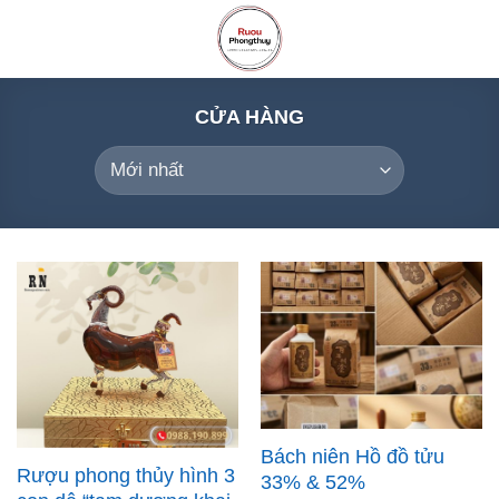
Skip
to
content
CỬA HÀNG
Bách niên Hồ đồ tửu
Rượu phong thủy hình 3
33% & 52%