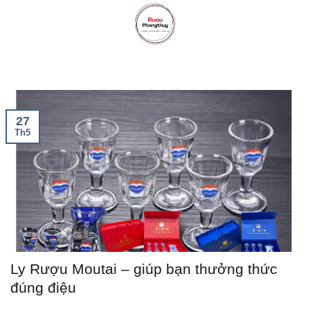
Skip
to
content
27
Th5
Ly Rượu Moutai – giúp bạn thưởng thức
đúng điệu