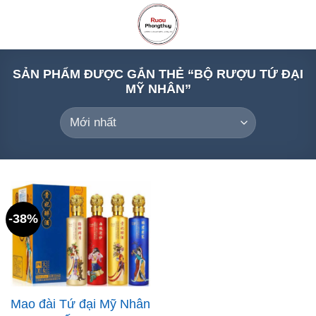
Skip
to
content
SẢN PHẨM ĐƯỢC GẮN THẺ “BỘ RƯỢU TỨ ĐẠI
MỸ NHÂN”
-38%
Mao đài Tứ đại Mỹ Nhân