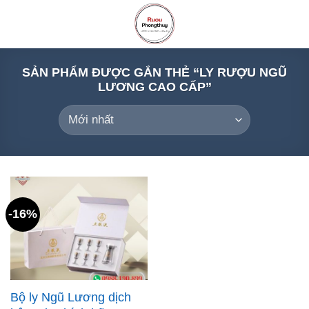
Skip
to
content
SẢN PHẨM ĐƯỢC GẮN THẺ “LY RƯỢU NGŨ
LƯƠNG CAO CẤP”
-16%
Bộ ly Ngũ Lương dịch