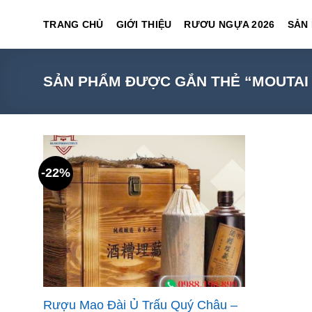
Skip
TRANG CHỦ
GIỚI THIỆU
RƯƠU NGỰA 2026
SẢN
to
content
SẢN PHẨM ĐƯỢC GẮN THẺ “MOUTAI
-22%
Rượu Mao Đài Ủ Trấu Quý Châu –