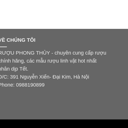
VỀ CHÚNG TÔI
RƯỢU PHONG THỦY - chuyên cung cấp rượu
chính hãng, các mẫu rượu linh vật hot nhất
nhân dịp Tết.
Đ/C: 391 Nguyễn Xiển- Đại Kim, Hà Nội
Phone:
0988190899