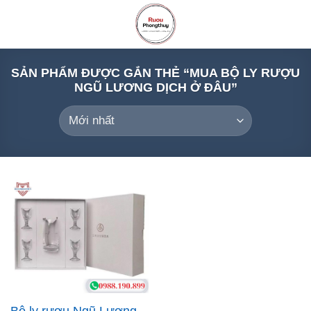
Skip
to
content
SẢN PHẨM ĐƯỢC GẮN THẺ “MUA BỘ LY RƯỢU
NGŨ LƯƠNG DỊCH Ở ĐÂU”