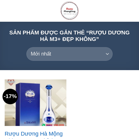
Skip
to
content
SẢN PHẨM ĐƯỢC GẮN THẺ “RƯỢU DƯƠNG
HÀ M3+ ĐẸP KHÔNG”
-17%
Rượu Dương Hà Mộng