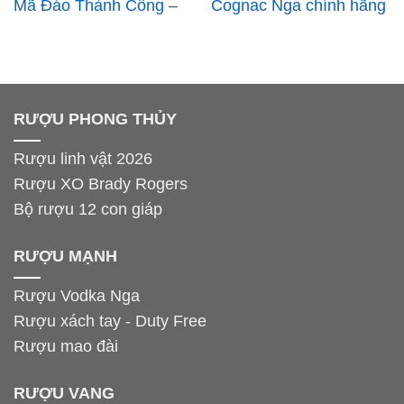
Mã Đáo Thành Công –
Cognac Nga chính hãng
Biểu Tượng Thành
Công Và May Mắn
Trong Mỗi Giọt Rượu
RƯỢU PHONG THỦY
Rượu linh vật 2026
Rượu XO Brady Rogers
Bộ rượu 12 con giáp
RƯỢU MẠNH
Rượu Vodka Nga
Rượu xách tay - Duty Free
Rượu mao đài
RƯỢU VANG