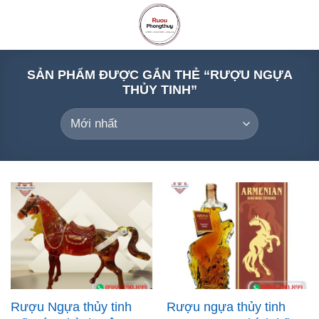
Skip
to
content
SẢN PHẨM ĐƯỢC GẮN THẺ “RƯỢU NGỰA
THỦY TINH”
Rượu Ngựa thủy tinh
Rượu ngựa thủy tinh