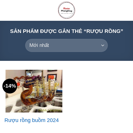
Skip
to
content
SẢN PHẨM ĐƯỢC GẮN THẺ “RƯỢU RỒNG”
-14%
Rượu rồng buồm 2024