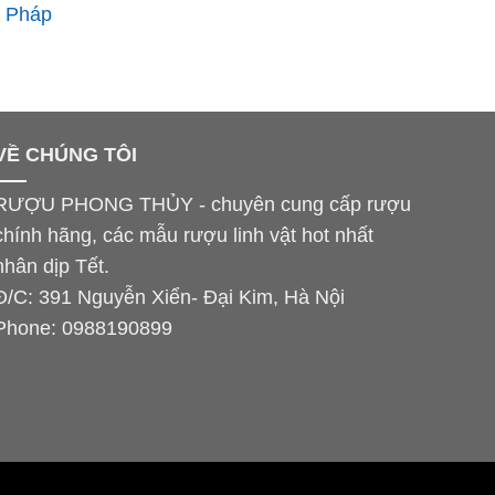
ỏ Pháp
VỀ CHÚNG TÔI
RƯỢU PHONG THỦY - chuyên cung cấp rượu
chính hãng, các mẫu rượu linh vật hot nhất
nhân dịp Tết.
Đ/C: 391 Nguyễn Xiển- Đại Kim, Hà Nội
Phone:
0988190899