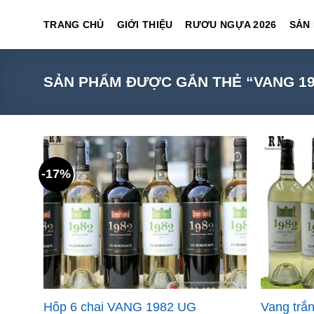
Skip
TRANG CHỦ
GIỚI THIỆU
RƯƠU NGỰA 2026
SẢN
to
content
SẢN PHẨM ĐƯỢC GẮN THẺ “VANG 19
-17%
Hôp 6 chai VANG 1982 UG
Vang trắ