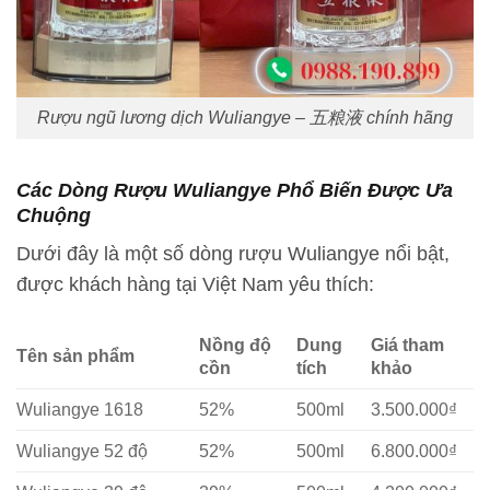
Rượu ngũ lương dịch Wuliangye – 五粮液 chính hãng
Các Dòng Rượu Wuliangye Phổ Biến Được Ưa
Chuộng
Dưới đây là một số dòng rượu Wuliangye nổi bật,
được khách hàng tại Việt Nam yêu thích:
Nồng độ
Dung
Giá tham
Tên sản phẩm
cồn
tích
khảo
Wuliangye 1618
52%
500ml
3.500.000₫
Wuliangye 52 độ
52%
500ml
6.800.000₫