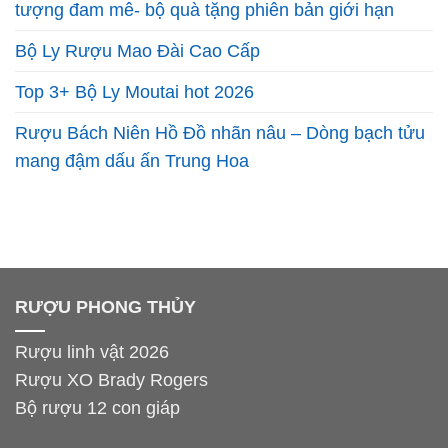
tượng đam mê- bộ quà tặng phiên bản giới hạn
Bộ Ly Rượu Mao Đài Cao Cấp
Top 3+ Bộ Ly Moutai hot 2026
Rượu Bách Niên Hồ Đồ nhãn nâu – Dòng bạch tửu
mang đậm dấu ấn Trung Hoa
RƯỢU PHONG THỦY
Rượu linh vật 2026
Rượu XO Brady Rogers
Bộ rượu 12 con giáp