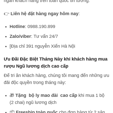
ngàn khách hàng trên toàn quốc tin tưởng.
👉
Liên hệ đặt hàng ngay hôm nay
:
Hotline
: 0988.190.899
Zalo/viber
: Tư vấn 24/7
[Địa chỉ 391 nguyễn Xiển Hà Nội
Ưu Đãi Đặc Biệt Tháng Này khi khách hàng mua
rượu Ngũ lương dịch cao cấp
Để tri ân khách hàng, chúng tôi mang đến những ưu
đãi độc quyền trong tháng này:
🎁
Tặng bộ ly mao đài cao cấp
khi mua 1 bộ
(2 chai) ngũ lương dịch
📦
Freeship toàn quốc
cho đơn hàng từ 2 sản