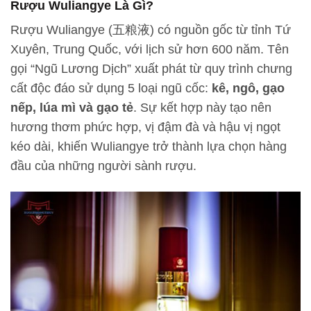
Rượu Wuliangye Là Gì?
Rượu Wuliangye (五粮液) có nguồn gốc từ tỉnh Tứ
Xuyên, Trung Quốc, với lịch sử hơn 600 năm. Tên
gọi “Ngũ Lương Dịch” xuất phát từ quy trình chưng
cất độc đáo sử dụng 5 loại ngũ cốc:
kê, ngô, gạo
nếp, lúa mì và gạo tẻ
. Sự kết hợp này tạo nên
hương thơm phức hợp, vị đậm đà và hậu vị ngọt
kéo dài, khiến Wuliangye trở thành lựa chọn hàng
đầu của những người sành rượu.