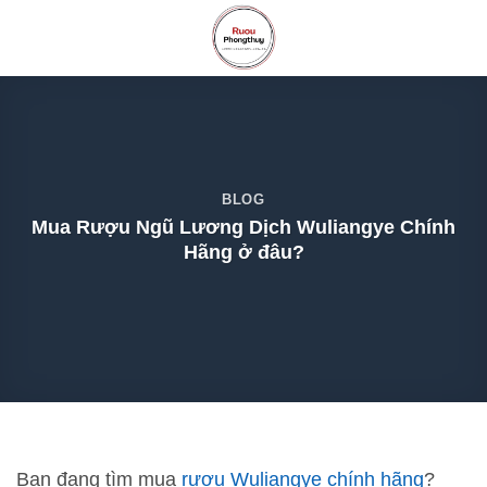
Skip
to
content
BLOG
Mua Rượu Ngũ Lương Dịch Wuliangye Chính
Hãng ở đâu?
Bạn đang tìm mua
rượu Wuliangye chính hãng
?