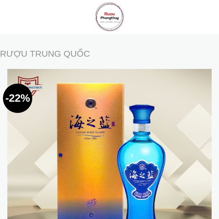
Skip
to
content
RƯỢU TRUNG QUỐC
-22%