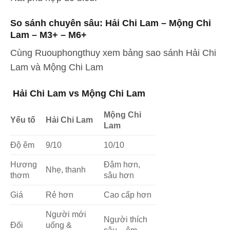
So sánh chuyên sâu: Hải Chi Lam – Mộng Chi
Lam – M3+ – M6+
Cùng Ruouphongthuy xem bảng sao sánh Hải Chi
Lam và Mộng Chi Lam
Hải Chi Lam vs Mộng Chi Lam
Mộng Chi
Yếu tố
Hải Chi Lam
Lam
Độ êm
9/10
10/10
Hương
Đậm hơn,
Nhẹ, thanh
thơm
sâu hơn
Giá
Rẻ hơn
Cao cấp hơn
Người mới
Người thích
Đối
uống &
sâu – êm –