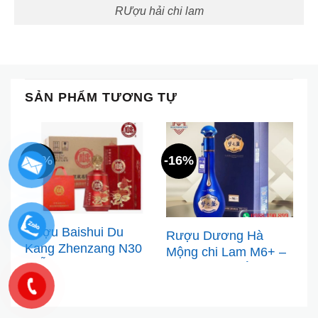
RƯợu hải chi lam
SẢN PHẨM TƯƠNG TỰ
-49%
-16%
-
Rượu Baishui Du
Rượu Dương Hà
R
Kang Zhenzang N30
Mộng chi Lam M6+ –
c
(Mẫu đỏ) 500ml
Kiệt tác lam sắc mang
Q
vận khí cát tường cho
người sở hữu