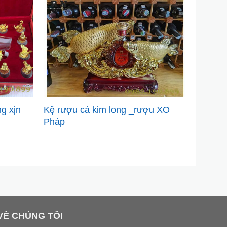
Kệ rượu cá kim long _rượu XO
g xịn
Rượu li
Pháp
Armeni
VỀ CHÚNG TÔI