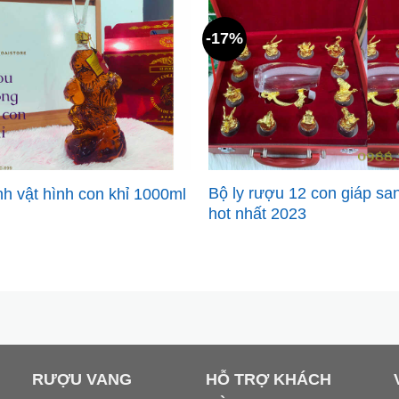
-17%
Bộ ly rượu 12 con giáp san
nh vật hình con khỉ 1000ml
hot nhất 2023
RƯỢU VANG
HỖ TRỢ KHÁCH