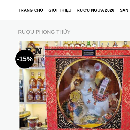
Skip
TRANG CHỦ
GIỚI THIỆU
RƯƠU NGỰA 2026
SẢN
to
content
RƯỢU PHONG THỦY
-15%