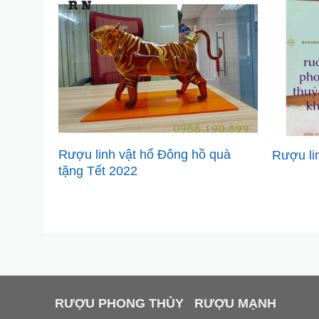
Rượu linh vật hổ Đông hồ quà
Rượu li
tặng Tết 2022
RƯỢU PHONG THỦY
RƯỢU MẠNH