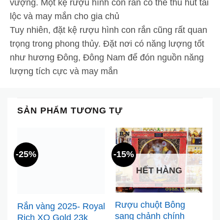
vượng. Một kệ rượu hình con rắn có thể thu hút tài
lộc và may mắn cho gia chủ
Tuy nhiên, đặt kệ rượu hình con rắn cũng rất quan
trọng trong phong thủy. Đặt nơi có năng lượng tốt
như hương Đông, Đông Nam để đón nguồn năng
lượng tích cực và may mắn
SẢN PHẨM TƯƠNG TỰ
-25%
-15%
-
HẾT HÀNG
Rượu chuột Bông
Rắn vàng 2025- Royal
R
sang chảnh chính
Rich XO Gold 23k
T