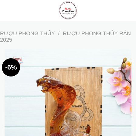
Skip
to
content
RƯỢU PHONG THỦY
/
RƯỢU PHONG THỦY RẮN
2025
-6%