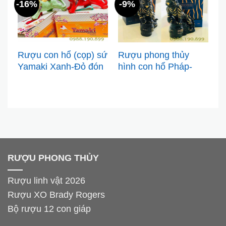
-16%
-9%
-
Rượu con hổ (cọp) sứ
Rượu phong thủy
R
Yamaki Xanh-Đỏ đón
hình con hổ Pháp-
t
Tết 2022
BAY GOLDEN
CLAWS -1000ml
RƯỢU PHONG THỦY
Rượu linh vật 2026
Rượu XO Brady Rogers
Bộ rượu 12 con giáp