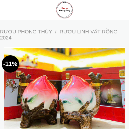
Skip
to
content
RƯỢU PHONG THỦY
/
RƯỢU LINH VẬT RỒNG
2024
-11%