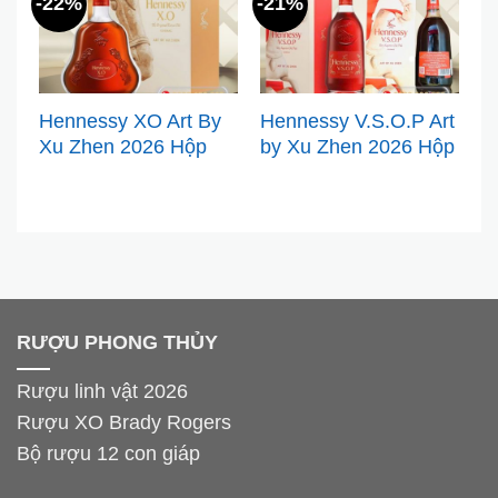
-22%
-21%
Hennessy XO Art By
Hennessy V.S.O.P Art
Xu Zhen 2026 Hộp
by Xu Zhen 2026 Hộp
Quà Tết Limited
Quà Tết Bính Ngọ –
Edition
Sức Mạnh & Tự Do
RƯỢU PHONG THỦY
Rượu linh vật 2026
Rượu XO Brady Rogers
Bộ rượu 12 con giáp