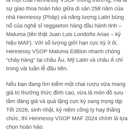
là một chai Hennessy VSOP thông thường, mà là
sự giao thoa hoàn hảo giữa di sản 258 năm của
nhà Hennessy (Pháp) và năng lượng Latin bùng
nổ của nghệ sĩ reggaeton hàng đầu hành tinh –
Maluma (tên thật Juan Luis Londoño Arias – ký
hiệu MAF). Với số lượng giới hạn cực kỳ ít ỏi,
Hennessy VSOP Maluma Edition nhanh chóng
“cháy hàng” tại châu Âu, Mỹ Latin và châu Á chỉ
trong vài tuần lễ đầu tiên.
Nếu bạn đang tìm kiếm một chai rượu vừa mang
giá trị thưởng thức đỉnh cao, vừa là món đồ sưu
tầm đáng giá và quà tặng cực kỳ sang trọng dịp
Tết 2026, sinh nhật, kỷ niệm công ty hay thăng
chức, thì Hennessy VSOP MAF 2024 chính là lựa
chọn hoàn hảo.