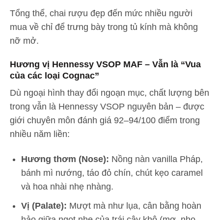
Tổng thể, chai rượu đẹp đến mức nhiều người
mua về chỉ để trưng bày trong tủ kính mà không
nỡ mở.
Hương vị Hennessy VSOP MAF – Vẫn là “Vua
của các loại Cognac”
Dù ngoại hình thay đổi ngoạn mục, chất lượng bên
trong vẫn là Hennessy VSOP nguyên bản – được
giới chuyên môn đánh giá 92–94/100 điểm trong
nhiều năm liền:
Hương thơm (Nose):
Nồng nàn vanilla Pháp,
bánh mì nướng, táo đỏ chín, chút kẹo caramel
và hoa nhài nhẹ nhàng.
Vị (Palate):
Mượt mà như lụa, cân bằng hoàn
hảo giữa ngọt nhẹ của trái cây khô (mơ, nho