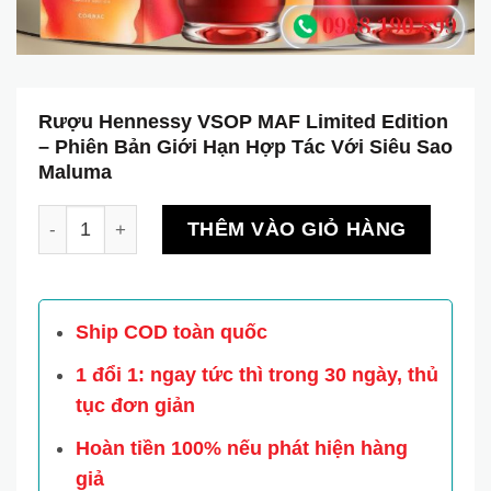
Rượu Hennessy VSOP MAF Limited Edition
– Phiên Bản Giới Hạn Hợp Tác Với Siêu Sao
Maluma
Rượu Hennessy VSOP MAF Limited Edition - Phiên Bả
THÊM VÀO GIỎ HÀNG
Ship COD toàn quốc
1 đổi 1: ngay tức thì trong 30 ngày, thủ
tục đơn giản
Hoàn tiền 100% nếu phát hiện hàng
giả