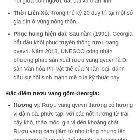
nối giữa con người, đất đai và thần linh.
Thời Liên Xô
: Trong thế kỷ 20 duy trì tại một số
gia đìn ở vùng nông thôn.
Phục hưng hiện đại
: Sau năm (1991), Georgia
bắt đầu khôi phục truyền thống rượu vang
qvevri. Năm 2013, UNESCO công nhận
phương pháp sản xuất rượu vang qvevri là Di
sản Văn hóa Phi vật thể của Nhân loại, đánh
dấu sự hồi sinh mạnh mẽ của kỹ thuật này.
Đặc điểm rượu vang gốm Georgia:
Hương vị
: Rượu vang qvevri thường có hương
vị đậm đà, phức tạp, với các nốt hương từ trái
cây khô, thảo mộc, gia vị đến khoáng chất.
Rượu vang cam (làm từ nho trắng nhưng lên