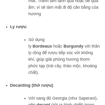
mát. Tránh làm lạnh quá hoặc để quá
ấm, vì sẽ làm mất đi độ cân bằng của
hương
Ly rượu
:
Sử dụng
ly
Bordeaux
hoặc
Burgundy
với thân
ly rộng để rượu tiếp xúc với không
khí, giúp giải phóng hương thơm
phức tạp (trái cây, thảo mộc, khoáng
chất).
Decanting (thở rượu)
:
Với vang đỏ Georgia (như Saperavi),
nên
decant
(rót ra bình chiết) trong