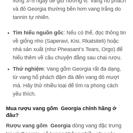
vòng 3–5 ngày để giữ hương vị. Vang hổ phách
và đỏ Georgia thường bền hơn vang trắng do
tannin tự nhiên.
Tìm hiểu nguồn gốc
: Nếu có thể, đọc thông tin
về giống nho (Saperavi, Kisi, Rkatsiteli) hoặc
nhà sản xuất (như Pheasant’s Tears, Orgo) để
hiểu thêm về câu chuyện đằng sau chai rượu.
Thử nghiệm
: Vang gốm Georgia rất đa dạng,
từ vang hổ phách đậm đà đến vang đỏ mượt
mà. Hãy thử nhiều loại để tìm ra phong cách
yêu thích.
Mua rượu vang gốm Georgia chính hãng ở
đâu?
Rượu vang gốm Georgia
dòng vang đặc trưng