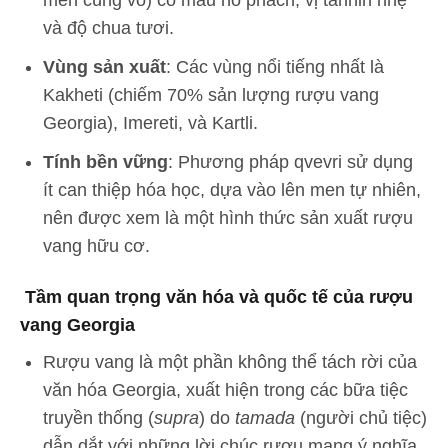
men cùng vỏ) có màu hổ phách, vị tannin nhẹ
và độ chua tươi.
Vùng sản xuất
: Các vùng nổi tiếng nhất là
Kakheti (chiếm 70% sản lượng rượu vang
Georgia), Imereti, và Kartli.
Tính bền vững
: Phương pháp qvevri sử dụng
ít can thiệp hóa học, dựa vào lên men tự nhiên,
nên được xem là một hình thức sản xuất rượu
vang hữu cơ.
Tầm quan trọng văn hóa và quốc tế của rượu
vang Georgia
Rượu vang là một phần không thể tách rời của
văn hóa Georgia, xuất hiện trong các bữa tiệc
truyền thống (
supra
) do
tamada
(người chủ tiệc)
dẫn dắt với những lời chúc rượu mang ý nghĩa