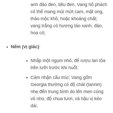
anh đào đen, tiêu đen, Vang hổ phách
có thể mang mùi mứt cam, mật ong,
thảo mộc khô, hoặc khoáng chất;
vang trắng có hương táo xanh, đào,
hoa cỏ;
Nếm (vị giác)
:
Nhấp một ngụm nhỏ, để rượu lan tỏa
trên lưỡi trước khi nuốt.
Cảm nhận cấu trúc: Vang gốm
Georgia thường có độ chát (tannin)
nhẹ đến trung bình do lên men cùng
vỏ nho, độ chua tươi, và hậu vị kéo
dài.