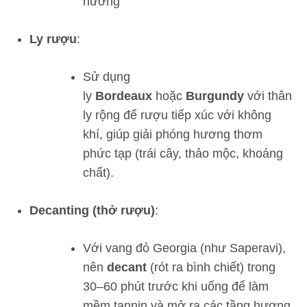
hương
Ly rượu
:
Sử dụng
ly
Bordeaux
hoặc
Burgundy
với thân
ly rộng để rượu tiếp xúc với không
khí, giúp giải phóng hương thơm
phức tạp (trái cây, thảo mộc, khoáng
chất).
Decanting (thở rượu)
:
Với vang đỏ Georgia (như Saperavi),
nên
decant
(rót ra bình chiết) trong
30–60 phút trước khi uống để làm
mềm tannin và mở ra các tầng hương