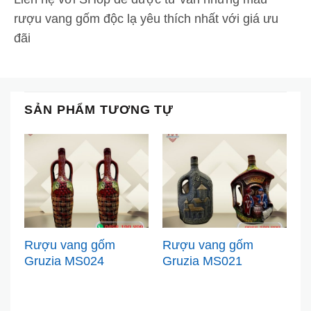
rượu vang gốm độc lạ yêu thích nhất với giá ưu
đãi
SẢN PHẨM TƯƠNG TỰ
Rượu vang gốm
Rượu vang gốm
R
Gruzia MS024
Gruzia MS021
G