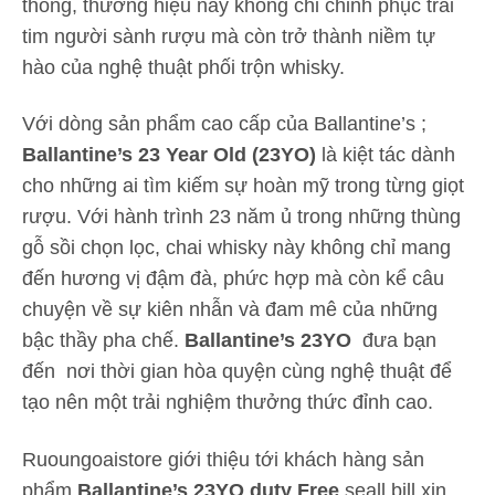
thống, thương hiệu này không chỉ chinh phục trái
tim người sành rượu mà còn trở thành niềm tự
hào của nghệ thuật phối trộn whisky.
Với dòng sản phẩm cao cấp của Ballantine’s ;
Ballantine’s 23 Year Old (23YO)
là kiệt tác dành
cho những ai tìm kiếm sự hoàn mỹ trong từng giọt
rượu. Với hành trình 23 năm ủ trong những thùng
gỗ sồi chọn lọc, chai whisky này không chỉ mang
đến hương vị đậm đà, phức hợp mà còn kể câu
chuyện về sự kiên nhẫn và đam mê của những
bậc thầy pha chế.
Ballantine’s 23YO
đưa bạn
đến nơi thời gian hòa quyện cùng nghệ thuật để
tạo nên một trải nghiệm thưởng thức đỉnh cao.
Ruoungoaistore giới thiệu tới khách hàng sản
phẩm
Ballantine’s 23YO duty Free
seall bill xịn