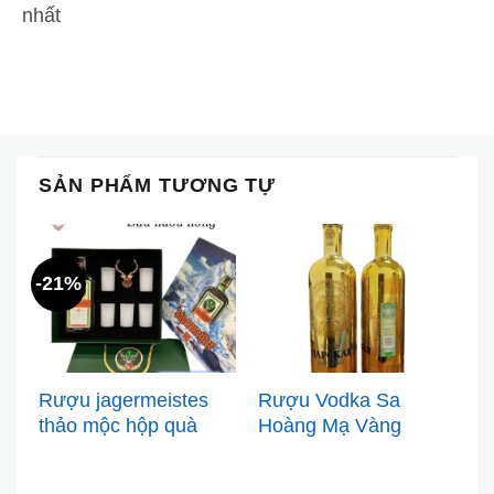
nhất
SẢN PHẨM TƯƠNG TỰ
-21%
-
Rượu jagermeistes
Rượu Vodka Sa
R
thảo mộc hộp quà
Hoàng Mạ Vàng
x
2026
Tsarskaya Gold chính
b
hãng Nga