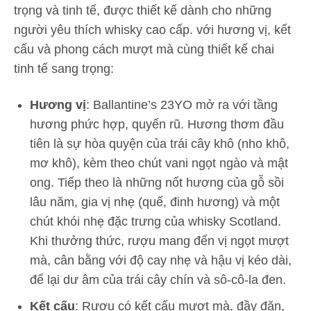
trọng và tinh tế, được thiết kế dành cho những
người yêu thích whisky cao cấp. với hương vị, kết
cấu và phong cách mượt mà cùng thiết kế chai
tinh tế sang trọng:
Hương vị
: Ballantine’s 23YO mở ra với tầng
hương phức hợp, quyến rũ. Hương thơm đầu
tiên là sự hòa quyện của trái cây khô (nho khô,
mơ khô), kèm theo chút vani ngọt ngào và mật
ong. Tiếp theo là những nốt hương của gỗ sồi
lâu năm, gia vị nhẹ (quế, đinh hương) và một
chút khói nhẹ đặc trưng của whisky Scotland.
Khi thưởng thức, rượu mang đến vị ngọt mượt
mà, cân bằng với độ cay nhẹ và hậu vị kéo dài,
để lại dư âm của trái cây chín và sô-cô-la đen.
Kết cấu
: Rượu có kết cấu mượt mà, đầy đặn,