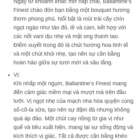
Ngay từ khoảnh khắc mở nắp chai, Ballantine’s
Finest chào đón bạn bằng một bouquet hương
thơm phong phú. Nổi bật là mùi trái cây chín
ngọt ngào như táo đỏ, lê và cam, kết hợp với
các nốt vani dịu nhẹ và mật ong thanh tao.
Điểm xuyết trong đó là chút hương hoa tinh tế
và một chút khói nhẹ, tạo nên sự cân bằng
hoàn hảo giữa sự tươi mới và sâu lắng.
Vị:
Khi nhấp một ngụm, Ballantine’s Finest mang
đến cảm giác mềm mại và mượt mà trên đầu
lưỡi. Vị ngọt nhẹ của mạch nha hòa quyện cùng
sô-cô-la sữa, tạo nên sự đậm đà nhưng không
quá áp đảo. Một chút cay nồng từ gia vị như
quế và tiêu xuất hiện, mang lại sự sống động và
kích thích vị giác. Tất cả được cân bằng khéo