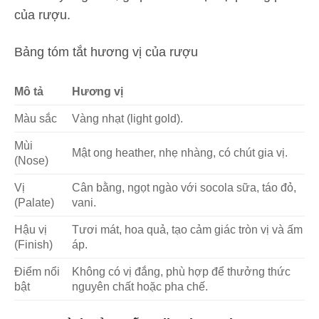
của rượu.
Bảng tóm tắt hương vị của rượu
Mô tả
Hương vị
Màu sắc
Vàng nhạt (light gold).
Mùi
Mật ong heather, nhẹ nhàng, có chút gia vị.
(Nose)
Vị
Cân bằng, ngọt ngào với socola sữa, táo đỏ,
(Palate)
vani.
Hậu vị
Tươi mát, hoa quả, tạo cảm giác tròn vị và ấm
(Finish)
áp.
Điểm nổi
Không có vị đắng, phù hợp để thưởng thức
bật
nguyên chất hoặc pha chế.