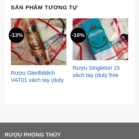
SẢN PHẨM TƯƠNG TỰ
-13%
-10%
Rượu Singleton 15
V
Rượu Glenfiddich
xách tay (duty free
C
VAT01 xách tay (duty
Hàn)
c
free) chính hãng
RƯỢU PHONG THỦY