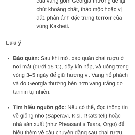
của vang gốm Georgia thường để lại
chút khoáng chất, thảo mộc hoặc vị
đất, phản ánh đặc trưng
terroir
của
vùng Kakheti.
Lưu ý
Bảo quản
: Sau khi mở, bảo quản chai rượu ở
nơi mát (dưới 15°C), đậy kín nắp, và uống trong
vòng 3–5 ngày để giữ hương vị. Vang hổ phách
và đỏ Georgia thường bền hơn vang trắng do
tannin tự nhiên.
Tìm hiểu nguồn gốc
: Nếu có thể, đọc thông tin
về giống nho (Saperavi, Kisi, Rkatsiteli) hoặc
nhà sản xuất (như Pheasant’s Tears, Orgo) để
hiểu thêm về câu chuyện đằng sau chai rượu.