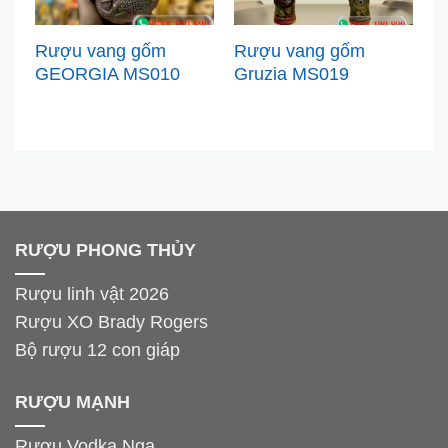
Rượu vang gốm
Rượu vang gốm
R
GEORGIA MS010
Gruzia MS019
G
v
RƯỢU PHONG THỦY
Rượu linh vật 2026
Rượu XO Brady Rogers
Bộ rượu 12 con giáp
RƯỢU MẠNH
Rượu Vodka Nga