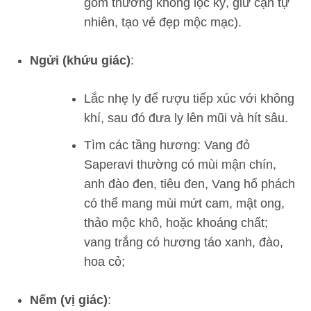
gốm thường không lọc kỹ, giữ cặn tự
nhiên, tạo vẻ đẹp mộc mạc).
Ngửi (khứu giác)
:
Lắc nhẹ ly để rượu tiếp xúc với không
khí, sau đó đưa ly lên mũi và hít sâu.
Tìm các tầng hương: Vang đỏ
Saperavi thường có mùi mận chín,
anh đào đen, tiêu đen, Vang hổ phách
có thể mang mùi mứt cam, mật ong,
thảo mộc khô, hoặc khoáng chất;
vang trắng có hương táo xanh, đào,
hoa cỏ;
Nếm (vị giác)
: